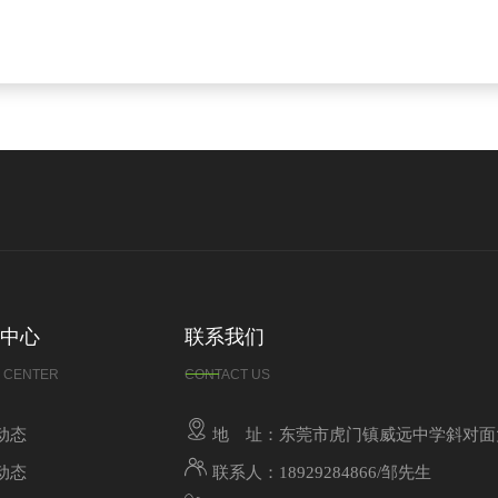
中心
联系我们
 CENTER
CONTACT US
动态
地 址：东莞市虎门镇威远中学斜对面
动态
联系人：18929284866/邹先生