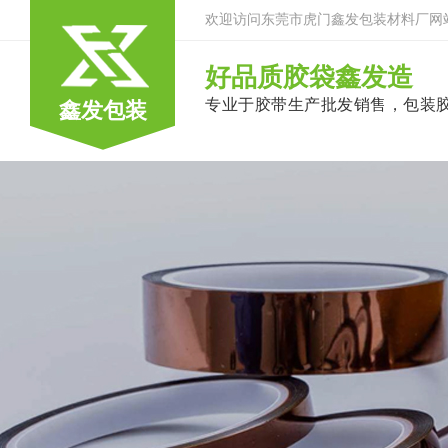
欢迎访问东莞市虎门鑫发包装材料厂网
好品质胶袋鑫发造
专业于胶带生产批发销售，包装
鑫发包装