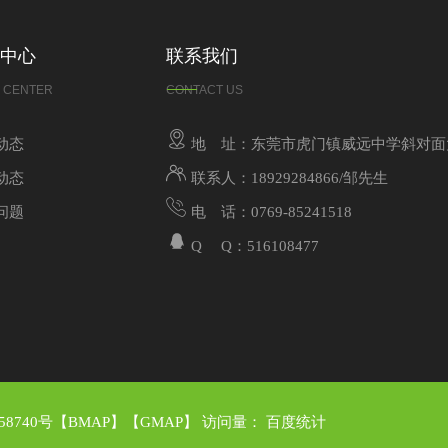
中心
联系我们
 CENTER
CONTACT US
动态
地 址：东莞市虎门镇威远中学斜对面
动态
联系人：18929284866/邹先生
问题
电 话：0769-85241518
Q Q：516108477
58740号
【
BMAP
】【
GMAP
】 访问量：
百度统计