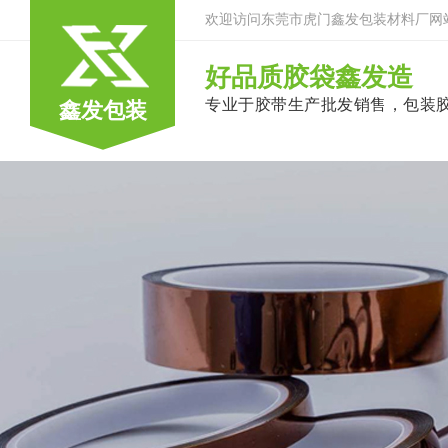
欢迎访问东莞市虎门鑫发包装材料厂网
好品质胶袋鑫发造
专业于胶带生产批发销售，包装
鑫发包装