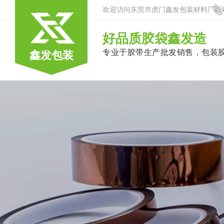
欢迎访问东莞市虎门鑫发包装材料厂网
好品质胶袋鑫发造
专业于胶带生产批发销售，包装
鑫发包装