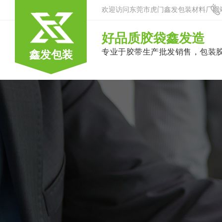
欢迎访问东莞市虎门鑫发包装材料厂网
好品质胶袋鑫发造
专业于胶带生产批发销售，包装
鑫发包装