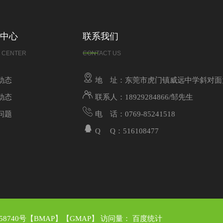
中心
联系我们
 CENTER
CONTACT US
动态
地 址：东莞市虎门镇威远中学斜对面
动态
联系人：18929284866/邹先生
问题
电 话：0769-85241518
Q Q：516108477
58740号
【
BMAP
】【
GMAP
】 访问量：
百度统计