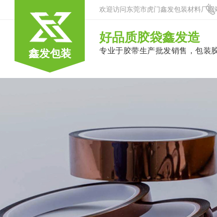
欢迎访问东莞市虎门鑫发包装材料厂网
好品质胶袋鑫发造
专业于胶带生产批发销售，包装
鑫发包装