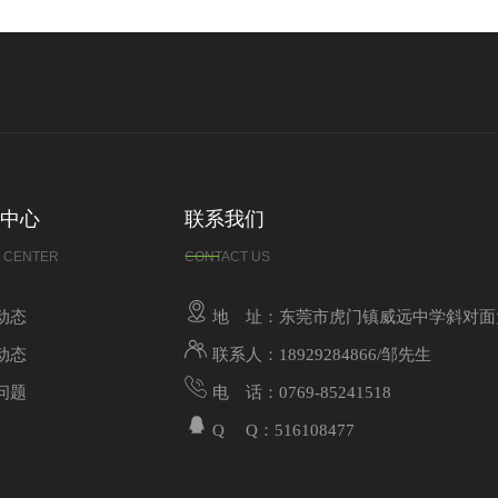
中心
联系我们
 CENTER
CONTACT US
动态
地 址：东莞市虎门镇威远中学斜对面
动态
联系人：18929284866/邹先生
问题
电 话：0769-85241518
Q Q：516108477